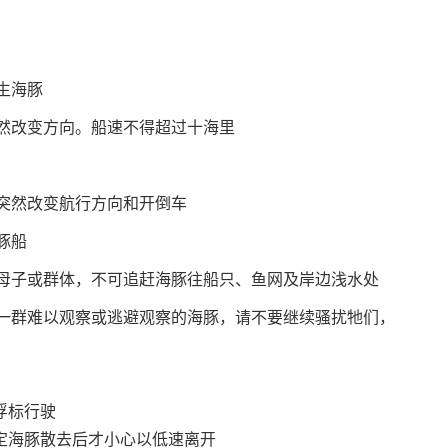
生海豚
然改变方向。船速不得超过十海里
突然改变航行方向和开倒车
豚船
母子或群体，不可追赶海豚往船只、鱼网及岸边浅水处
一群难以观察或逃避观察的海豚，请不要继续骚扰牠们，
浮标行驶
定海豚散去后才小心以低速离开