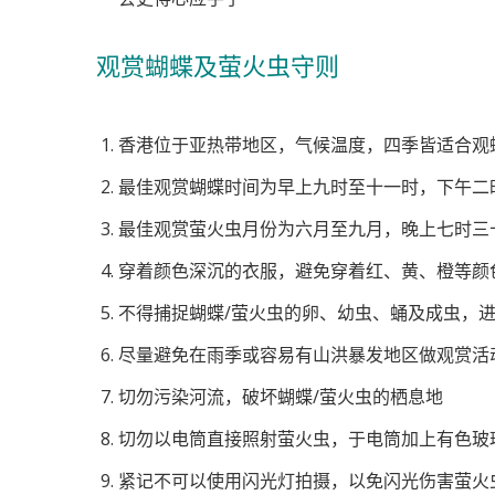
观赏蝴蝶及萤火虫守则
香港位于亚热带地区，气候温度，四季皆适合观
最佳观赏蝴蝶时间为早上九时至十一时，下午二
最佳观赏萤火虫月份为六月至九月，晚上七时三
穿着颜色深沉的衣服，避免穿着红、黄、橙等颜
不得捕捉蝴蝶/萤火虫的卵、幼虫、蛹及成虫，
尽量避免在雨季或容易有山洪暴发地区做观赏活
切勿污染河流，破坏蝴蝶/萤火虫的栖息地
切勿以电筒直接照射萤火虫，于电筒加上有色玻
紧记不可以使用闪光灯拍摄，以免闪光伤害萤火