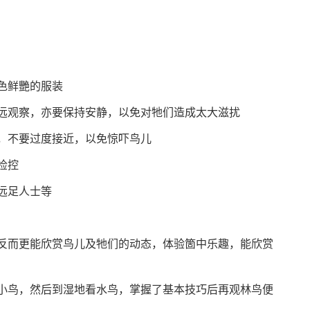
色鲜艷的服装
远观察，亦要保持安静，以免对牠们造成太大滋扰
，不要过度接近，以免惊吓鸟儿
检控
远足人士等
反而更能欣赏鸟儿及牠们的动态，体验箇中乐趣，能欣赏
小鸟，然后到湿地看水鸟，掌握了基本技巧后再观林鸟便