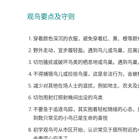
观鸟要点及守则
穿着颜色深沉的衣服，避免穿着红、黄、橙等颜
野外走动，宜步履轻盈。遇到鸟儿或鸟巢，应离
切勿骚扰或破坏鸟类的栖息地或鸟巢。遇到鸟巢
不得捕猎鸟儿或捡拾鸟蛋，这是非法行为，会被
减少对其他在场人士的滋扰，例如地主、农夫及
切勿用射灯照射晚间出没的鸟类
不要急于追逐鸟踪，其实抱着轻松随缘的心态，
到数只常见的小鸟已是生命的喜悦
初学观鸟可从市区开始，认识常见于居所附近的
会更得心应手了