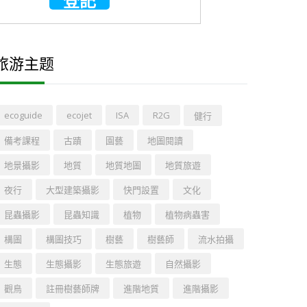
旅游主题
ecoguide
ecojet
ISA
R2G
健行
備考課程
古蹟
園藝
地圖閱讀
地景攝影
地質
地質地圖
地質旅遊
夜行
大型建築攝影
快門設置
文化
昆蟲攝影
昆蟲知識
植物
植物病蟲害
構圖
構圖技巧
樹藝
樹藝師
流水拍攝
生態
生態攝影
生態旅遊
自然攝影
觀鳥
註冊樹藝師牌
進階地質
進階攝影