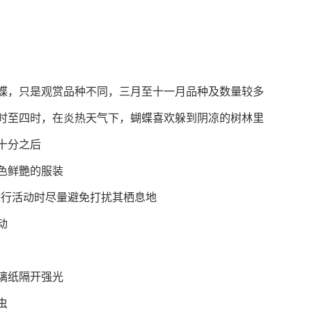
蝶，只是观赏品种不同，三月至十一月品种及数量较多
时至四时，在炎热天气下，蝴蝶喜欢躲到阴凉的树林里
十分之后
色鲜艷的服装
进行活动时尽量避免打扰其栖息地
动
璃纸隔开强光
虫