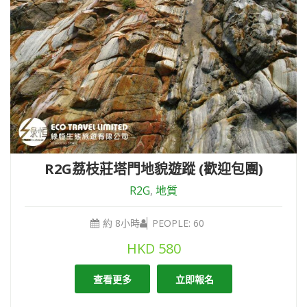
R2G荔枝莊塔門地貌遊蹤 (歡迎包團)
R2G
,
地質
約 8小時
PEOPLE: 60
HKD
580
查看更多
立即報名