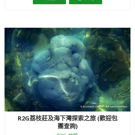
R2G荔枝莊及海下灣探索之旅 (歡迎包
團查詢)