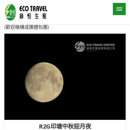
(歡迎機構或團體包團)
R2G印塘中秋迎月夜