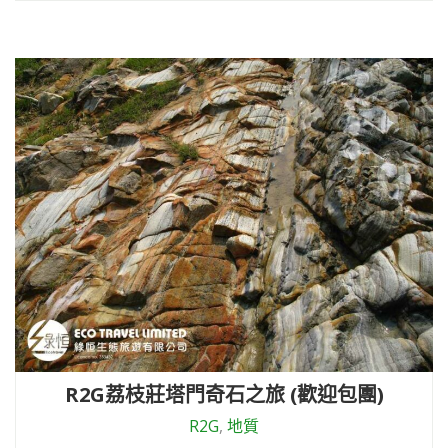
R2G荔枝莊塔門奇石之旅 (歡迎包團)
R2G
,
地質