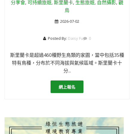
分享會
,
可持續旅遊
,
斯里蘭卡
,
生態旅遊
,
自然攝影
,
觀
烏
2026-07-02
Posted By:
Daisy Fu
0
斯里蘭卡是超過460種野生鳥類的家園，當中包括35種
特有鳥種，分布於不同海拔與氣候區域。斯里蘭卡十
分...
網上報名