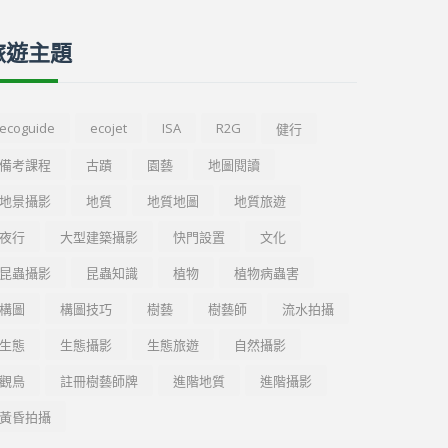
旅遊主題
ecoguide
ecojet
ISA
R2G
健行
備考課程
古蹟
園藝
地圖閱讀
地景攝影
地質
地質地圖
地質旅遊
夜行
大型建築攝影
快門設置
文化
昆蟲攝影
昆蟲知識
植物
植物病蟲害
構圖
構圖技巧
樹藝
樹藝師
流水拍攝
生態
生態攝影
生態旅遊
自然攝影
觀鳥
註冊樹藝師牌
進階地質
進階攝影
黃昏拍攝