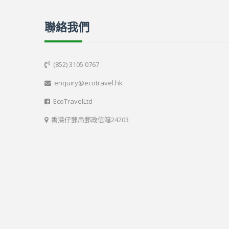
聯絡我們
(852) 3105 0767

enquiry@ecotravel.hk

EcoTravelLtd

香港仔郵局郵政信箱24203
