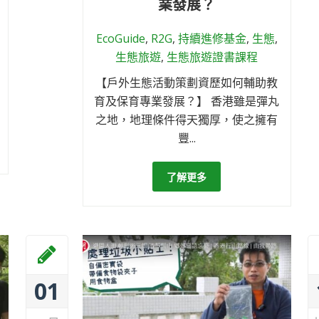
業發展？
EcoGuide
,
R2G
,
持續進修基金
,
生態
,
生態旅遊
,
生態旅遊證書課程
【戶外生態活動策劃資歷如何輔助教
育及保育專業發展？】 香港雖是彈丸
之地，地理條件得天獨厚，使之擁有
豐...
了解更多
01