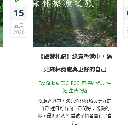
15
五月
2026
【旅遊札記】綠意香港中，遇
見森林療癒與更好的自己
EcoGuide
,
ESG
,
R2G
,
可持續發展
,
生
態
,
生態旅遊
綠意香港中，遇見森林療癒與更好的
自己 近日可有向自己問好：親愛的
你，最近好嗎？ 當孩子們各自有了自
己...