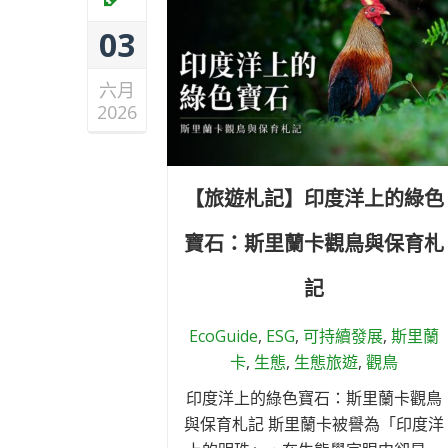
03
六月
2026
【旅遊札記】印度洋上的綠色
寶石：斯里蘭卡觀鳥與保育札
記
EcoGuide
,
ESG
,
可持續發展
,
斯里蘭
卡
,
生態
,
生態旅遊
,
觀鳥
印度洋上的綠色寶石：斯里蘭卡觀鳥
與保育札記 斯里蘭卡被譽為「印度洋