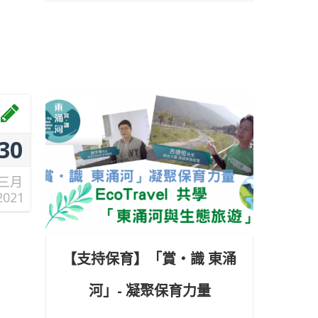
30
三月
2021
【支持保育】「賞‧識 東涌
河」- 凝聚保育力量