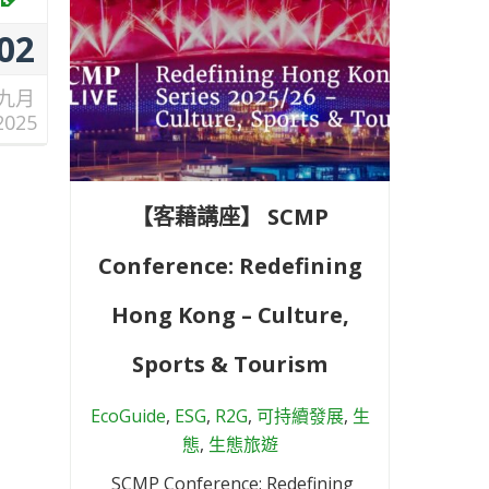
02
九月
2025
【客藉講座】 SCMP
Conference: Redefining
Hong Kong – Culture,
Sports & Tourism
EcoGuide
,
ESG
,
R2G
,
可持續發展
,
生
態
,
生態旅遊
SCMP Conference: Redefining