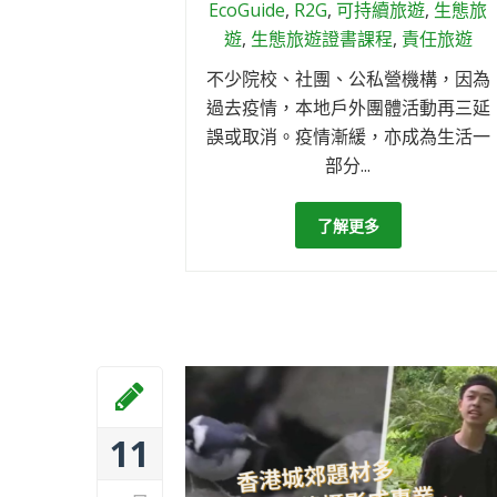
EcoGuide
,
R2G
,
可持續旅遊
,
生態旅
遊
,
生態旅遊證書課程
,
責任旅遊
不少院校、社團、公私營機構，因為
過去疫情，本地戶外團體活動再三延
誤或取消。疫情漸緩，亦成為生活一
部分...
了解更多
11