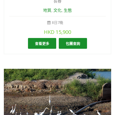
長春
地質
,
文化
,
生態
8日7晚
HKD
15,900
查看更多
包團查詢