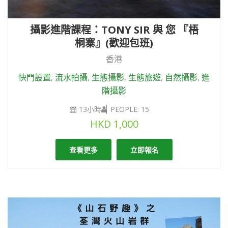
攝影進階課程：TONY SIR 與 您 『梧
桐寨』(歡迎包班)
香港
快門設置
,
流水拍攝
,
生態攝影
,
生態旅遊
,
自然攝影
,
進
階攝影
13小時
PEOPLE: 15
HKD
1,000
查看更多
立即報名