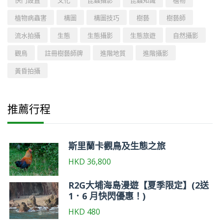
植物病蟲害
構圖
構圖技巧
樹藝
樹藝師
流水拍攝
生態
生態攝影
生態旅遊
自然攝影
觀鳥
註冊樹藝師牌
進階地質
進階攝影
黃昏拍攝
推薦行程
斯里蘭卡觀鳥及生態之旅
HKD
36,800
R2G大埔海島漫遊【夏季限定】(2送
1．6 月快閃優惠！)
HKD
480