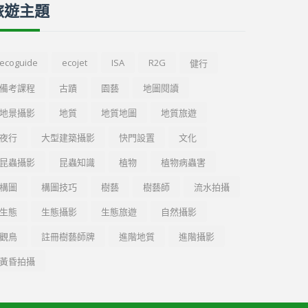
旅遊主題
ecoguide
ecojet
ISA
R2G
健行
備考課程
古蹟
園藝
地圖閱讀
地景攝影
地質
地質地圖
地質旅遊
夜行
大型建築攝影
快門設置
文化
昆蟲攝影
昆蟲知識
植物
植物病蟲害
構圖
構圖技巧
樹藝
樹藝師
流水拍攝
生態
生態攝影
生態旅遊
自然攝影
觀鳥
註冊樹藝師牌
進階地質
進階攝影
黃昏拍攝