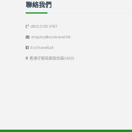
聯絡我們
(852) 3105 0767

enquiry@ecotravel.hk

EcoTravelLtd

香港仔郵局郵政信箱24203
