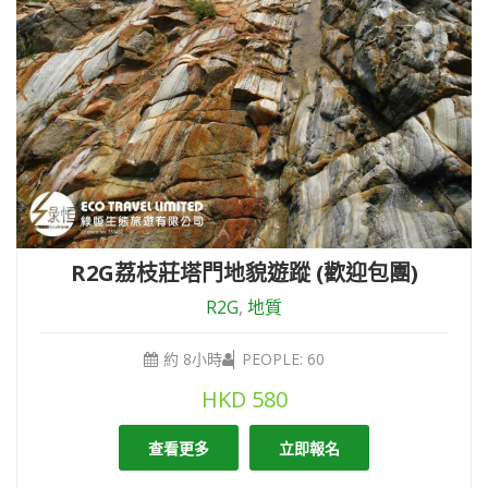
R2G荔枝莊塔門地貌遊蹤 (歡迎包團)
R2G
,
地質
約 8小時
PEOPLE: 60
HKD
580
查看更多
立即報名