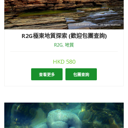
R2G極東地質探索 (歡迎包團查詢)
R2G
,
地質
HKD
580
查看更多
包團查詢