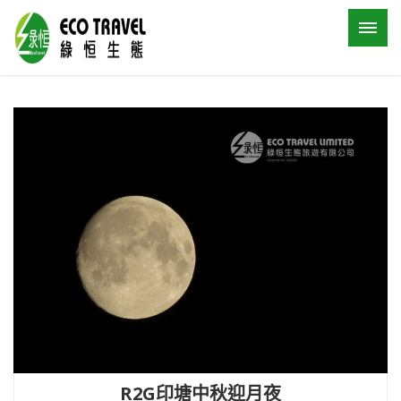
R2G印塘中秋迎月夜