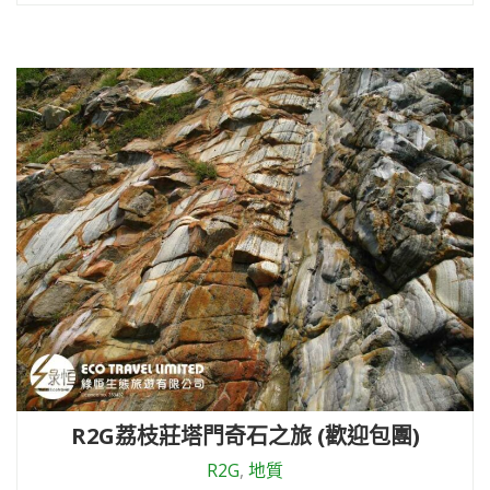
R2G荔枝莊塔門奇石之旅 (歡迎包團)
R2G
,
地質