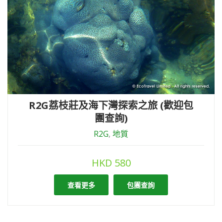
R2G荔枝莊及海下灣探索之旅 (歡迎包
團查詢)
R2G
,
地質
HKD
580
查看更多
包團查詢