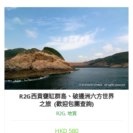
R2G西貢甕缸群島、破邊洲六方世界
之旅 (歡迎包團查詢)
R2G
,
地質
HKD
580