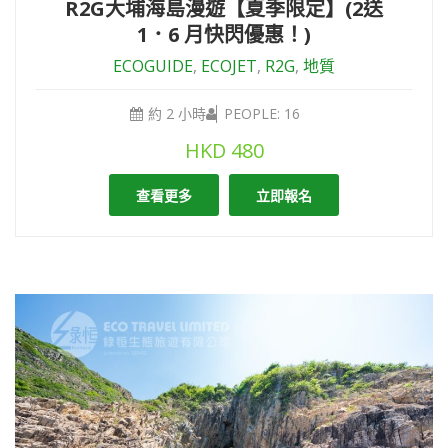
R2G大埔海島漫遊【夏季限定】(2送
1．6 月快閃優惠！)
ECOGUIDE
,
ECOJET
,
R2G
,
地質
約 2 小時
PEOPLE: 16
HKD
480
查看更多
立即報名