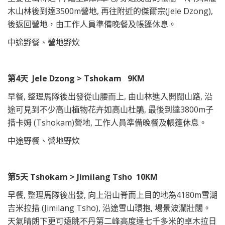
木山林後到達3500m營地, 再往附近的傑爾宗(Jele Dzong),
後返回營地，由工作人員準備晚餐及帳篷休息。
中途野餐、營地野炊
第4天 Jele Dzong > Tshokam 9KM
早餐, 整理馬隊後出發從山腰而上, 由山林進入開闊山路, 沿
途可見到不少高山植物花卉如高山杜鵑, 最後到達3800m子
措卡姆 (Tshokam)營地, 工作人員準備晚餐及帳篷休息。
中途野餐、營地野炊
第5天 Tshokam > Jimilang Tsho 10KM
早餐, 整理馬隊後出發, 向上沿山脊而上目的地為4180m雪湖
吉米拉措 (Jimilang Tsho), 沿途雪山環抱, 場景波瀾壯闊。
天氣晴朗下更可遠眺不丹第二峰高度達七千多米的卓木拉日