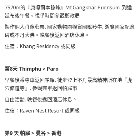
7570m的『康嘎爾本孫峰』Mt.Gangkhar Puensum. 到達
延布後午餐。視乎時間參觀郵政局
製作個人肖像郵票, 國家動物園觀賞國獸羚牛, 遊覽國家紀念
碑或不丹大佛。晚餐後返回酒店休息。
住宿：Khang Residency 或同級
第8天 T
himphu > Paro
早餐後乘專車返回帕羅, 徒步登上不丹最高精神所在地『虎
穴修道寺』, 參觀完畢返回帕羅市
自由活動, 晚餐後返回酒店休息。
住宿：Raven Nest Resort 或同級
第9 天 帕羅 > 曼谷 > 香港