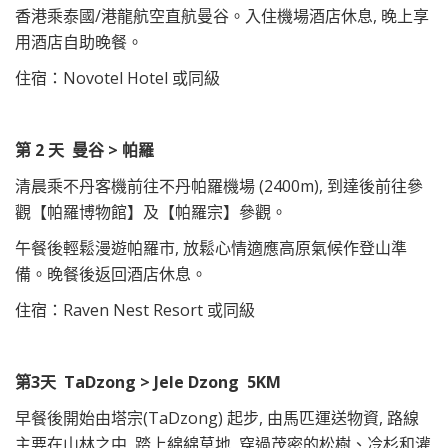
香港乘泰國/港龍航空直航曼谷。入住機場酒店休息, 晚上享
用酒店自助晚餐。
住宿：Novotel Hotel 或同級
第 2 天
曼谷 > 帕羅
清晨乘不丹客機前往不丹帕羅機場 (2400m), 到達後前往參
觀【帕羅博物館】及【帕羅宗】參觀。
午餐後輕鬆漫遊帕羅市, 放鬆心情適應高原氣候作登山準
備。晚餐後返回酒店休息。
住宿：Raven Nest Resort 或同級
第3天 TaDzong > Jele Dzong 5KM
早餐後開始由塔宗(TaDzong) 起步, 由馬匹運送物資, 路線
主要在山林之中, 踏上綿綿草地, 穿過茂密的松樹、冷杉和灌