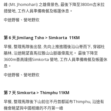
峰 (Mt. Jhomohari) 之雄偉景色, 最後下降至3800m吉米拉
措營地, 工作人員準備晚餐及帳篷休息。
中途野餐、營地野炊
第 6 天 Jimilang Tsho > Simkorta 11KM
早餐, 整理馬隊後出發, 先向上推進隨後沿山脊而下, 穿越杜
鵑林, 沿途眺望喜馬拉雅山山脈雄偉風光。 最後下降至
3600m善高達措Simkorta 營地, 工作人員準備晚餐及帳篷休
息。
中途野餐、營地野炊
第
7 天
Simkorta > Thimphu 11KM
早餐, 整理馬隊後下山前往不丹首都延布Thimphu, 沿途有
機會眺望與中國相連的不丹第一峰