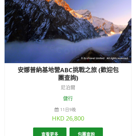
安娜普納基地營ABC挑戰之旅 (歡迎包
團查詢)
尼泊爾
健行
11日9晚
HKD
26,800
查看更多
包團查詢