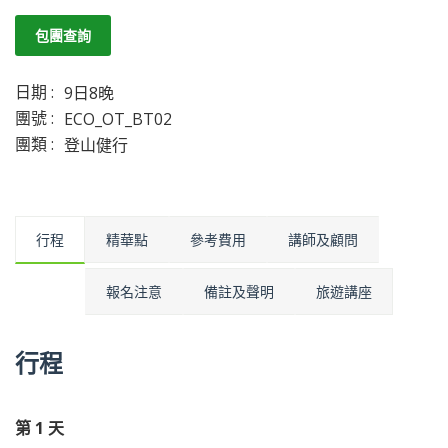
包團查詢
日期 :
9日8晚
團號 :
ECO_OT_BT02
團類 :
登山健行
行程
精華點
參考費用
講師及顧問
報名注意
備註及聲明
旅遊講座
行程
第 1 天