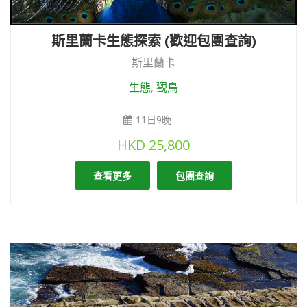
斯里蘭卡生態探索 (歡迎包團查詢)
斯里蘭卡
生態
,
觀鳥
11日9晚
HKD
25,800
查看更多
包團查詢