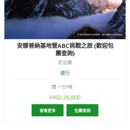
安娜普納基地營ABC挑戰之旅 (歡迎包
團查詢)
尼泊爾
健行
11日9晚
HKD
26,800
查看更多
包團查詢