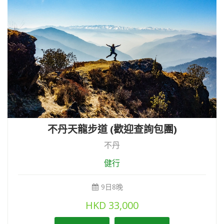
不丹天龍步道 (歡迎查詢包團)
不丹
健行
9日8晚
HKD
33,000