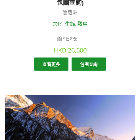
包團查詢)
婆羅洲
文化
,
生態
,
觀鳥
9日8晚
HKD
26,500
查看更多
包團查詢