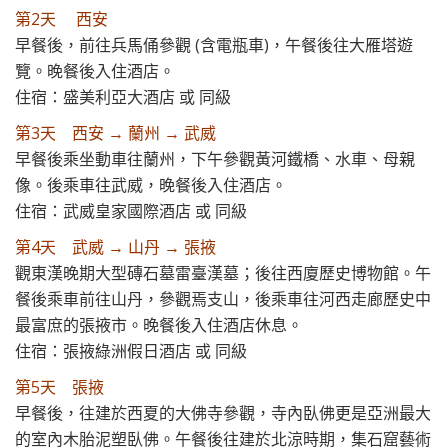
第2天 西安
早餐後，前往兵馬俑參觀 (含電瓶車)，午餐後往大雁塔遊
覽。晚餐後入住酒店。
住宿：盛美利亞大酒店 或 同級
第3天 西安 → 蘭州 → 武威
早餐後乘坐動車往蘭州，下午參觀黃河鐵橋、水車、母親
像。後乘車往武威，晚餐後入住酒店。
住宿：武威皇家國際酒店 或 同級
第4天 武威 → 山丹 → 張掖
觀東漢晚期大型磚石墓雷臺漢墓；後往西廈歷史博物館。午
餐後乘車前往山丹，參觀焉支山，後乘車往河西走廊歷史中
最富庶的張掖市。晚餐後入住酒店休息。
住宿：張掖綠洲假日酒店 或 同級
第5天 張掖
早餐後，往建於西夏的大佛寺參觀，寺內臥佛更是亞洲最大
的室內木胎泥塑臥佛。午餐後往建於北涼時期，集石窟藝術