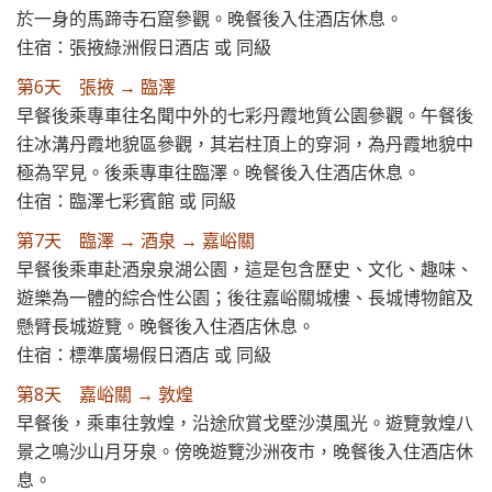
於一身的馬蹄寺石窟參觀。晚餐後入住酒店休息。
住宿：張掖綠洲假日酒店 或 同級
第6天 張掖 → 臨澤
早餐後乘專車往名聞中外的七彩丹霞地質公園參觀。午餐後
往冰溝丹霞地貌區參觀，其岩柱頂上的穿洞，為丹霞地貌中
極為罕見。後乘專車往臨澤。晚餐後入住酒店休息。
住宿：臨澤七彩賓館 或 同級
第7天 臨澤 → 酒泉 → 嘉峪關
早餐後乘車赴酒泉泉湖公園，這是包含歷史、文化、趣味、
遊樂為一體的綜合性公園；後往嘉峪關城樓、長城博物館及
懸臂長城遊覽。晚餐後入住酒店休息。
住宿：標準廣場假日酒店 或 同級
第8天 嘉峪關 → 敦煌
早餐後，乘車往敦煌，沿途欣賞戈壁沙漠風光。遊覽敦煌八
景之鳴沙山月牙泉。傍晚遊覽沙洲夜市，晚餐後入住酒店休
息。