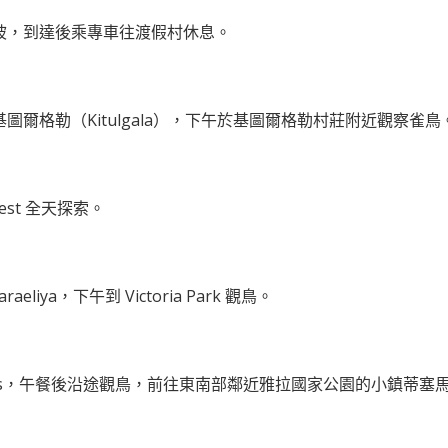
坡，到達後乘專車往渡假村休息。
爾格勒（Kitulgala），下午於基圖爾格勒村莊附近觀察雀鳥
est 全天探索。
ya，下午到 Victoria Park 觀鳥。
ins，午餐後沿途觀鳥，前往東南部鄰近雅拉國家公園的小鎮蒂塞馬哈拉瑪