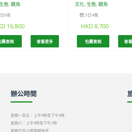
生態
,
觀鳥
文化
,
生態
,
觀鳥
8日6夜
5日4晚
KD
16,800
HKD
8,700
包團查詢
查看更多
包團查詢
查
辦公時間
星期一至五：上午9時至下午6時
星期六：上午9時至下午1時
星期日及公眾假期休息