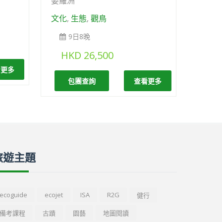
婆羅洲
文化
,
生態
,
觀鳥
9日8晚
HKD
26,500
看更多
包團查詢
查看更多
旅遊主題
ecoguide
ecojet
ISA
R2G
健行
備考課程
古蹟
園藝
地圖閱讀