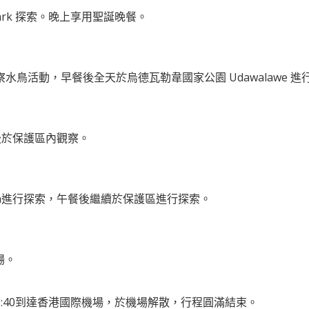
 park 探索。晚上享用聖誕晚餐。
湖泊觀察水鳥活動，早餐後全天於烏德瓦勒韋國家公園 Udawalawe
餐後於保護區內觀察。
aja進行探索，午餐後繼續於保護區進行探索。
場。
8:40到達香港國際機場，於機場解散，行程圓滿結束。