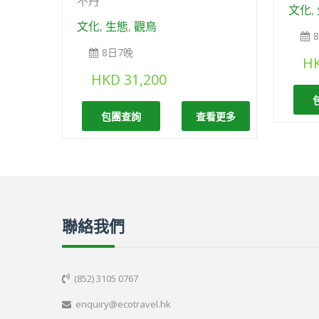
不丹
文化
,
文化
,
生態
,
觀鳥
8日7晚
H
HKD
31,200
包團查詢
查看更多
聯絡我們
(852) 3105 0767

enquiry@ecotravel.hk
