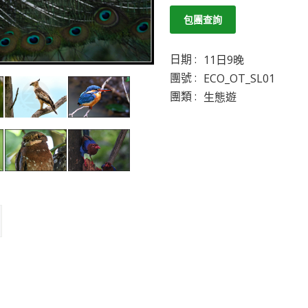
包團查詢
日期 :
11日9晚
團號 :
ECO_OT_SL01
團類 :
生態遊