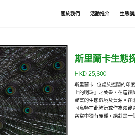
關於我們
活動推介
生態講
斯里蘭卡生態探
HKD
25,800
斯里蘭卡-
位處於遼闊的印度
上的明珠』之美譽，在這裡
豐富的生態環境及資源。在
同鳥類在此繁衍或作為遷徙
索當中獨有雀種，絕對是一