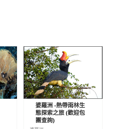
婆羅洲 -熱帶雨林生
態探索之旅 (歡迎包
團查詢)