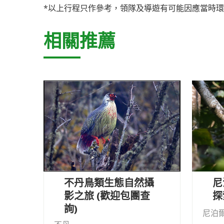
*以上行程只作參考，領隊及導遊有可能因應當時環
相關推薦
尼
不丹鳥類生態自然攝
探
影之旅 (歡迎包團查
詢)
尼泊