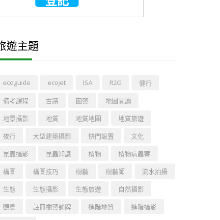
旅遊主題
ecoguide
ecojet
ISA
R2G
健行
備考課程
古蹟
園藝
地圖閱讀
地景攝影
地質
地質地圖
地質旅遊
夜行
大型建築攝影
快門設置
文化
昆蟲攝影
昆蟲知識
植物
植物病蟲害
構圖
構圖技巧
樹藝
樹藝師
流水拍攝
生態
生態攝影
生態旅遊
自然攝影
觀鳥
註冊樹藝師牌
進階地質
進階攝影