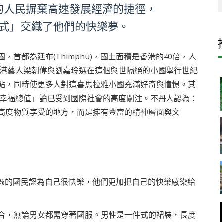
的人民摒棄高速發展經濟的捷徑，
式」交織了他們的快樂夢。
首都為廷布(Thimphu)，國土面積是香港的40倍，人
香港藝人梁朝偉與劉嘉玲選在這個與世隔絕的小國舉行世紀
點，同時使更多人對這喜馬拉雅小國充滿好奇與憧憬。其
民幸福總值」論已受到國際社會的高度關注。不丹人認為：
高度物質享受的地方，而是擁有豐富的精神層面與文
7%的國民認為自己很快樂，他們更加把自己的快樂感染給
合，無論男女都需穿著國服。男性是一件式的裙裝，長度