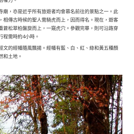
治權力。
寺廟，亦是近乎所有旅遊者均會慕名前往的景點之一。此
，相傳古時候的聖人需騎虎而上，因而得名。現在，遊客
重蒼松翠柏盤旋而上，一窺虎穴。參觀完畢，則可沿路穿
行程需時約4小時。
經文的經幡隨風飄揚。經幡有藍、白、紅、綠和黃五種顏
然和土地。