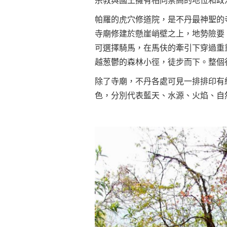
宗教與國王擁有相同崇高的地位和政
帕羅的虎穴修道院，是不丹最神聖的
寺廟修建於懸崖峭壁之上，地勢險要
可選擇騎馬，在馬伕的牽引下穿過重
越葱鬱的森林小徑，徒步而下。整個
除了寺廟，不丹各處可見一排排印有
色，分別代表藍天、水源、火焰、自