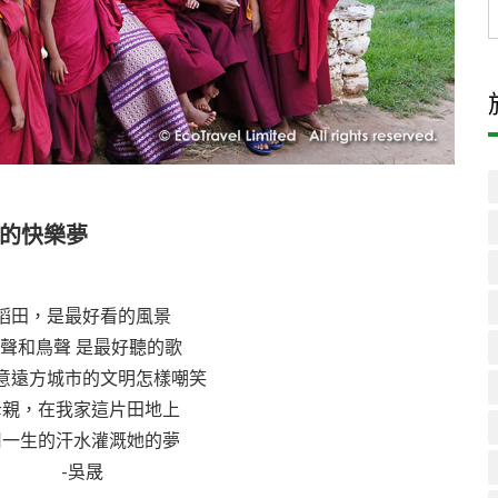
的快樂夢
稻田，是最好看的風景
聲和鳥聲 是最好聽的歌
意遠方城市的文明怎樣嘲笑
母親，在我家這片田地上
用一生的汗水灌溉她的夢
-吳晟