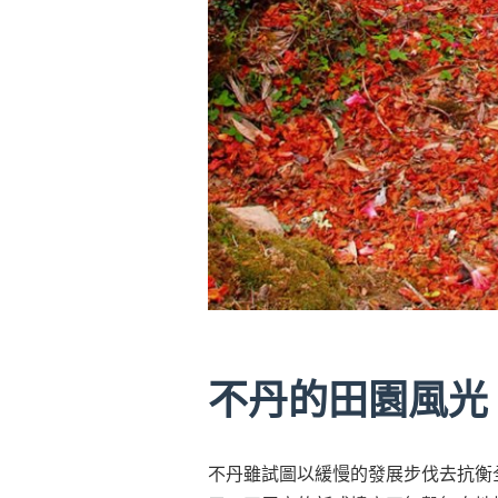
不丹的田園風光
不丹雖試圖以緩慢的發展步伐去抗衡全