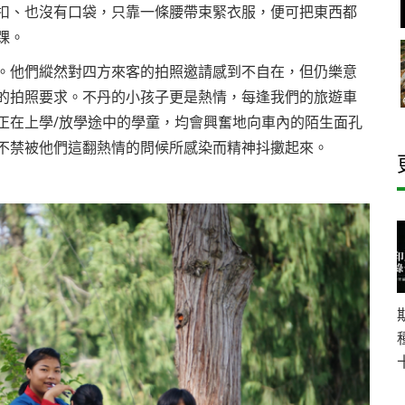
扣、也沒有口袋，只靠一條腰帶束緊衣服，便可把東西都
踝。
。他們縱然對四方來客的拍照邀請感到不自在，但仍樂意
的拍照要求。不丹的小孩子更是熱情，每逢我們的旅遊車
正在上學/放學途中的學童，均會興奮地向車內的陌生面孔
不禁被他們這翻熱情的問候所感染而精神抖擻起來。
十