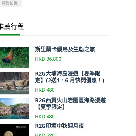
黃昏拍攝
推薦行程
斯里蘭卡觀鳥及生態之旅
HKD
36,800
R2G大埔海島漫遊【夏季限
定】(2送1．6 月快閃優惠！)
HKD
480
R2G西貢火山岩園區海路漫遊
【夏季限定】
HKD
480
R2G印塘中秋迎月夜
HKD
680