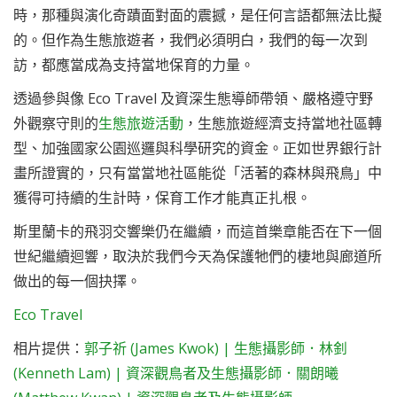
時，那種與演化奇蹟面對面的震撼，是任何言語都無法比擬
的。但作為生態旅遊者，我們必須明白，我們的每一次到
訪，都應當成為支持當地保育的力量。
透過參與像 Eco Travel 及資深生態導師帶領、嚴格遵守野
外觀察守則的
生態旅遊活動
，生態旅遊經濟支持當地社區轉
型、加強國家公園巡邏與科學研究的資金。正如世界銀行計
畫所證實的，只有當當地社區能從「活著的森林與飛鳥」中
獲得可持續的生計時，保育工作才能真正扎根。
斯里蘭卡的飛羽交響樂仍在繼續，而這首樂章能否在下一個
世紀繼續迴響，取決於我們今天為保護牠們的棲地與廊道所
做出的每一個抉擇。
Eco Travel
相片提供：
郭子祈 (James Kwok) | 生態攝影師．林釗
(Kenneth Lam) | 資深觀鳥者及生態攝影師．關朗曦