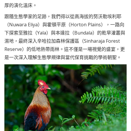
厚的演化溫床。
跟隨生態學家的足跡，我們得以從高海拔的努沃勒埃利耶
（Nuwara Eliya）與霍頓平原（Horton Plains），一路向
下探索至雅拉（Yala）與本達拉（Bundala）的乾旱灌叢與
濕地，最終深入辛哈拉加森林保護區（Sinharaja Forest
Reserve）的低地熱帶雨林。這不僅是一場視覺的盛宴，更
是一次深入理解生態學規律與當代保育挑戰的學術朝聖。