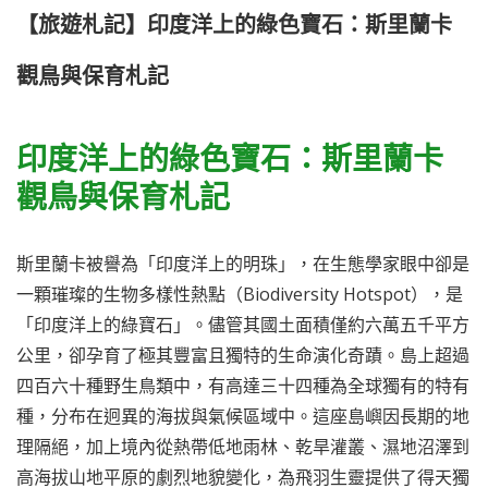
【旅遊札記】印度洋上的綠色寶石：斯里蘭卡
觀鳥與保育札記
印度洋上的綠色寶石：斯里蘭卡
觀鳥與保育札記
斯里蘭卡被譽為「印度洋上的明珠」，在生態學家眼中卻是
一顆璀璨的生物多樣性熱點（Biodiversity Hotspot），是
「印度洋上的綠寶石」。儘管其國土面積僅約六萬五千平方
公里，卻孕育了極其豐富且獨特的生命演化奇蹟。島上超過
四百六十種野生鳥類中，有高達三十四種為全球獨有的特有
種，分布在迥異的海拔與氣候區域中。這座島嶼因長期的地
理隔絕，加上境內從熱帶低地雨林、乾旱灌叢、濕地沼澤到
高海拔山地平原的劇烈地貌變化，為飛羽生靈提供了得天獨