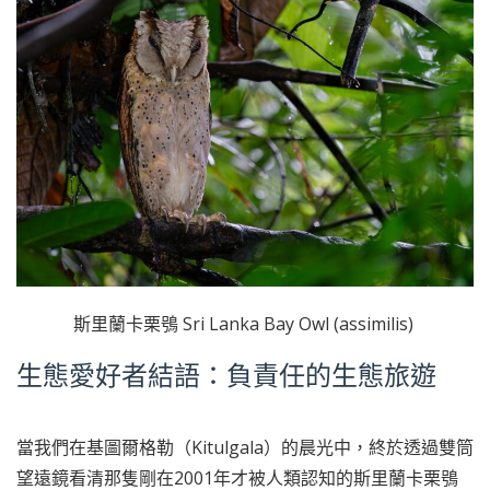
斯里蘭卡栗鴞 Sri Lanka Bay Owl (assimilis)
生態愛好者結語：負責任的生態旅遊
當我們在基圖爾格勒（Kitulgala）的晨光中，終於透過雙筒
望遠鏡看清那隻剛在2001年才被人類認知的斯里蘭卡栗鴞