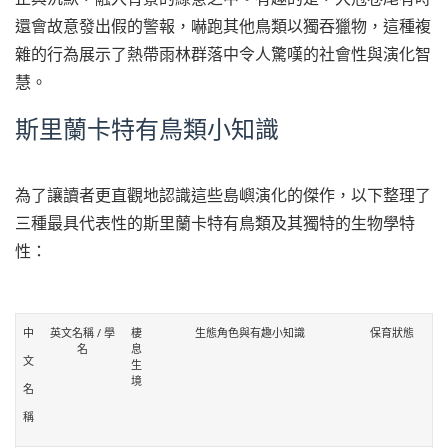
還會故意發出假的警報，嚇跑其他鳥類以獨吞獵物，這種複
雜的行為展示了熱帶雨林群落中令人驚嘆的社會性與演化智
慧。
斯里蘭卡特有鳥類小知識
為了讓讀者更直觀地認識這些島嶼演化的傑作，以下整理了
三種最具代表性的斯里蘭卡特有鳥類及其獨特的生物學特
性：
中
英文名稱 / 學
棲
生態角色與有趣小知識
保育狀態
名
息
文
生
境
名
稱