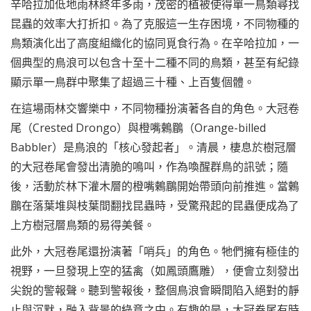
辛哈拉加低地雨林終年多雨，茂密的植被使得單一鳥類尋找
昆蟲的效率大打折扣。為了克服這一生存困境，不同物種的
鳥類演化出了高度組織化的協同覓食行為。在辛哈拉加，一
個典型的鳥浪可以包含十至十二種不同的鳥類，甚至有紀錄
顯示單一鳥群中聚集了超過三十種、上百隻個體。
在這場雨林交響樂中，不同物種扮演著各自的角色。大冠卷
尾（Crested Drongo）與橙嘴鶇鶥（Orange-billed
Babbler）是鳥浪的「核心發起者」。清晨，棲息於樹冠層
的大冠卷尾會發出清脆的鳴叫，作為喚醒群鳥的訊號；隨
後，活動於林下灌木層的橙嘴鶇鶥開始帶頭向前推進。當鶇
鶥在落葉堆與枝葉間翻找昆蟲時，受驚飛起的昆蟲便成為了
上方樹冠層鳥類的易得美餐。
此外，大冠卷尾還扮演著「哨兵」的角色。牠們擁有極佳的
視野，一旦發現上空的猛禽（如鳳頭鷹雕），便會立刻發出
尖銳的警報聲。聽到警報後，整個鳥浪會瞬間陷入絕對的靜
止與沉默，融入背景的綠意之中。有趣的是，大冠卷尾有時