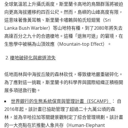
全球氣溫若上升攝氏兩度，斯里蘭卡高地的鳥類群落將被迫
向更高海拔遷移約四百公尺。然而，島嶼的山峰高度有限，
這意味著像黃耳鵯、斯里蘭卡嘯鶇與帕氏短翅鶯（Sri
Lanka Bush Warbler）等山地特有種，到了2080年將失去
高達百分之九十的合適棲地。這種「退無可退」的窘境，在
生態學中被稱為山頂效應（Mountain-top Effect）。
棲地破碎化與廊道流失
低地雨林與中海拔丘陵的森林砍伐，導致棲地嚴重破碎化。
為了應對這一挑戰，斯里蘭卡的科學界與國際組織正積極開
展多項拯救行動。
世界銀行的生態系統保育與管理計畫（ESCAMP）
： 自
2016年起，該計畫已協助管理了超過二十九萬公頃的森
林，並為辛哈拉加等關鍵景觀制定了綜合管理規劃。該計畫
的一大亮點在於推動人象共存（Human-Elephant