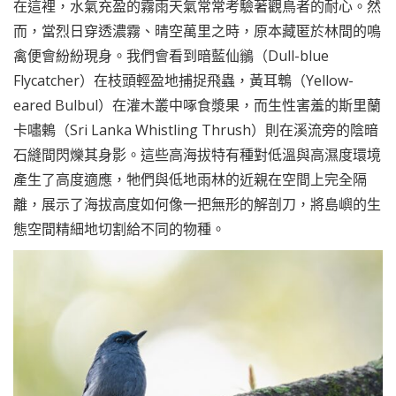
在這裡，水氣充盈的霧雨天氣常常考驗著觀鳥者的耐心。然
而，當烈日穿透濃霧、晴空萬里之時，原本藏匿於林間的鳴
禽便會紛紛現身。我們會看到暗藍仙鶲（Dull-blue
Flycatcher）在枝頭輕盈地捕捉飛蟲，黃耳鵯（Yellow-
eared Bulbul）在灌木叢中啄食漿果，而生性害羞的斯里蘭
卡嘯鶇（Sri Lanka Whistling Thrush）則在溪流旁的陰暗
石縫間閃爍其身影。這些高海拔特有種對低溫與高濕度環境
產生了高度適應，牠們與低地雨林的近親在空間上完全隔
離，展示了海拔高度如何像一把無形的解剖刀，將島嶼的生
態空間精細地切割給不同的物種。