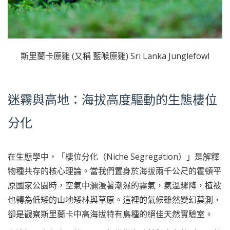
斯里蘭卡原雞 (又稱 藍喉原雞) Sri Lanka Junglefowl
迷霧與高地：海拔高度驅動的生態棲位
分化
在生態學中，「棲位分化（Niche Segregation）」是解釋
物種共存的核心理論。當我們置身於海拔兩千公尺的霍頓平
原國家公園時，空氣中瀰漫著潮濕的霧氣，氣溫驟降，植被
也轉為低矮的山地矮林與草原。這裡的氣候雖然變幻莫測，
卻是觀察斯里蘭卡中高海拔特有鳥種的絕佳天然實驗室。