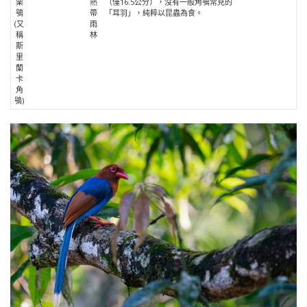
栗
熱
（僅16.5公分），沒有一般角鴞常見的
鴞
帶
「耳羽」，純粹以昆蟲為食。
(又
雨
稱
林
斯
里
蘭
卡
角
鴞)