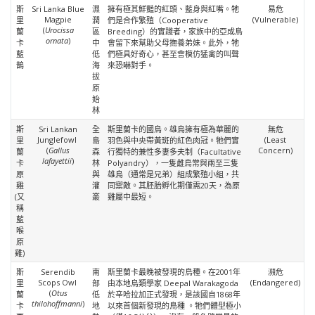
斯
Sri Lanka Blue
濕
擁有極其鮮豔的紅頭、藍身與紅嘴。牠
易危
Magpie
(Vulnerable)
里
潤
們是合作繁殖（Cooperative
(
Urocissa
蘭
區
Breeding）的實踐者，家族中的亞成鳥
ornata
)
卡
中
會留下來幫助父母撫養弟妹。此外，牠
藍
低
們極具好奇心，甚至會模仿猛禽的叫聲
鵲
海
來恐嚇對手。
拔
原
始
林
斯
Sri Lankan
全
斯里蘭卡的國鳥。雄鳥擁有極為華麗的
無危
Junglefowl
(Least
里
島
羽色與中央帶黃斑的紅色肉冠。牠們實
(
Gallus
Concern)
蘭
森
行獨特的兼性多妻多夫制（Facultative
lafayettii
)
卡
林
Polyandry），一隻雌鳥常與兩至三隻
原
與
雄鳥（通常是兄弟）組成繁殖小組，共
雞
灌
同禦敵。其胚胎孵化期僅需20天，為原
(又
叢
雞屬中最短。
稱
藍
喉
原
雞)
斯
Serendib
南
斯里蘭卡最晚被發現的鳥種。在2001年
瀕危
Scops Owl
(Endangered)
里
部
由本地鳥類學家 Deepal Warakagoda
(
Otus
蘭
低
於辛哈拉加正式發現，是該國自1868年
thilohoffmanni
)
卡
地
以來首個新發現的鳥種 。牠們體型極小