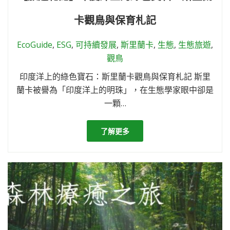
卡觀鳥與保育札記
EcoGuide
,
ESG
,
可持續發展
,
斯里蘭卡
,
生態
,
生態旅遊
,
觀鳥
印度洋上的綠色寶石：斯里蘭卡觀鳥與保育札記 斯里
蘭卡被譽為「印度洋上的明珠」，在生態學家眼中卻是
一顆…
了解更多