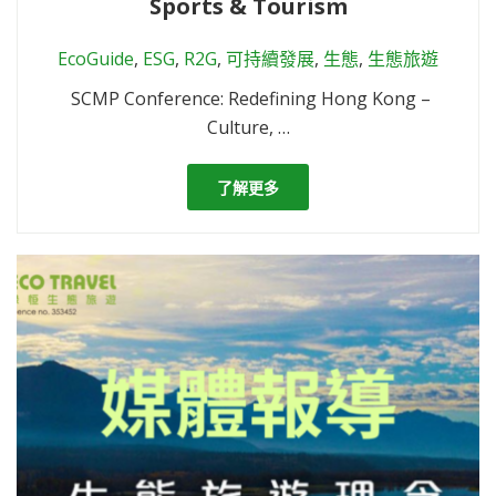
Sports & Tourism
EcoGuide
,
ESG
,
R2G
,
可持續發展
,
生態
,
生態旅遊
SCMP Conference: Redefining Hong Kong –
Culture, …
了解更多