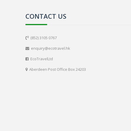
CONTACT US
(852) 3105 0767

enquiry@ecotravel.hk

EcoTravelLtd

Aberdeen Post Office Box 24203
