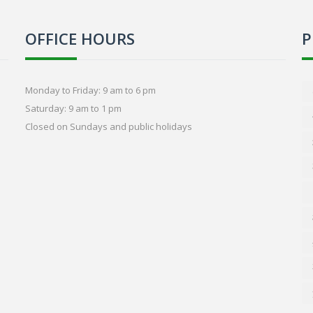
OFFICE HOURS
P
Monday to Friday: 9 am to 6 pm
Saturday: 9 am to 1 pm
Closed on Sundays and public holidays