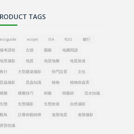
RODUCT TAGS
ecoguide
ecojet
ISA
R2G
健行
備考課程
古蹟
園藝
地圖閱讀
地景攝影
地質
地質地圖
地質旅遊
夜行
大型建築攝影
快門設置
文化
昆蟲攝影
昆蟲知識
植物
植物病蟲害
構圖
構圖技巧
樹藝
樹藝師
流水拍攝
生態
生態攝影
生態旅遊
自然攝影
觀鳥
註冊樹藝師牌
進階地質
進階攝影
黃昏拍攝