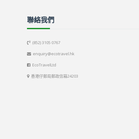
聯絡我們
(852) 3105 0767

enquiry@ecotravel.hk

EcoTravelLtd

香港仔郵局郵政信箱24203
