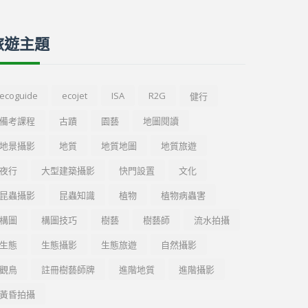
旅遊主題
ecoguide
ecojet
ISA
R2G
健行
備考課程
古蹟
園藝
地圖閱讀
地景攝影
地質
地質地圖
地質旅遊
夜行
大型建築攝影
快門設置
文化
昆蟲攝影
昆蟲知識
植物
植物病蟲害
構圖
構圖技巧
樹藝
樹藝師
流水拍攝
生態
生態攝影
生態旅遊
自然攝影
觀鳥
註冊樹藝師牌
進階地質
進階攝影
黃昏拍攝