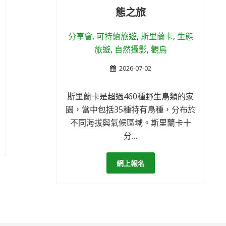
態之旅
分享會
,
可持續旅遊
,
斯里蘭卡
,
生態
旅遊
,
自然攝影
,
觀烏
2026-07-02
斯里蘭卡是超過460種野生鳥類的家
園，當中包括35種特有鳥種，分布於
不同海拔與氣候區域。斯里蘭卡十
分…
網上報名