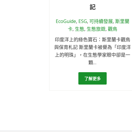
記
EcoGuide
,
ESG
,
可持續發展
,
斯里蘭
卡
,
生態
,
生態旅遊
,
觀鳥
印度洋上的綠色寶石：斯里蘭卡觀鳥
與保育札記 斯里蘭卡被譽為「印度洋
上的明珠」，在生態學家眼中卻是一
顆…
了解更多