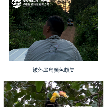
皺盔犀鳥顏色頗美