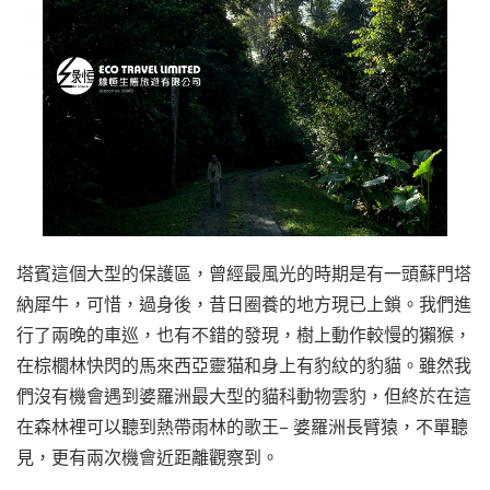
塔賓這個大型的保護區，曾經最風光的時期是有一頭蘇門塔
納犀牛，可惜，過身後，昔日圈養的地方現已上鎖。我們進
行了兩晚的車巡，也有不錯的發現，樹上動作較慢的獺猴，
在棕櫚林快閃的馬來西亞靈猫和身上有豹紋的豹貓。雖然我
們沒有機會遇到婆羅洲最大型的貓科動物雲豹，但終於在這
在森林裡可以聽到熱帶雨林的歌王– 婆羅洲長臂猿，不單聽
見，更有兩次機會近距離觀察到。