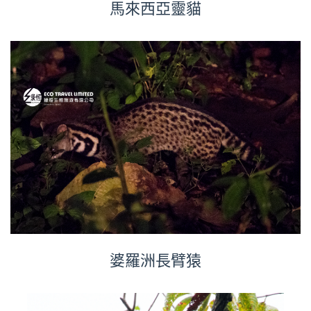
馬來西亞靈貓
婆羅洲長臂猿