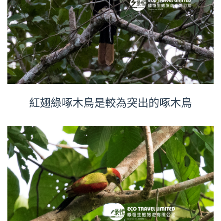
紅翅綠啄木鳥是較為突出的啄木鳥