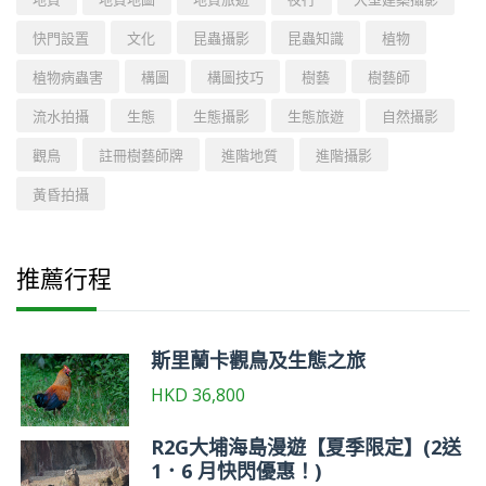
快門設置
文化
昆蟲攝影
昆蟲知識
植物
植物病蟲害
構圖
構圖技巧
樹藝
樹藝師
流水拍攝
生態
生態攝影
生態旅遊
自然攝影
觀鳥
註冊樹藝師牌
進階地質
進階攝影
黃昏拍攝
推薦行程
斯里蘭卡觀鳥及生態之旅
HKD
36,800
R2G大埔海島漫遊【夏季限定】(2送
1．6 月快閃優惠！)