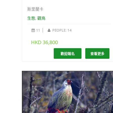
斯里蘭卡
生態
,
觀鳥
11
PEOPLE: 14
HKD
36,800
歡迎報名
查看更多