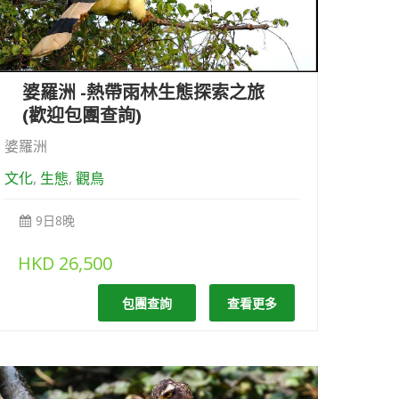
婆羅洲 -熱帶雨林生態探索之旅
(歡迎包團查詢)
婆羅洲
文化
,
生態
,
觀鳥
9日8晚
HKD
26,500
包團查詢
查看更多