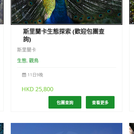
斯里蘭卡生態探索 (歡迎包團查
詢)
斯里蘭卡
生態
,
觀鳥
11日9晚
HKD
25,800
包團查詢
查看更多