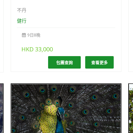
不丹
健行
9日8晚
HKD
33,000
包團查詢
查看更多