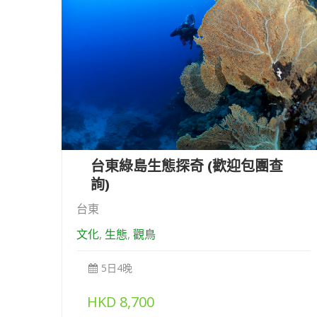
台東綠島生態探奇 (歡迎包團查
詢)
台東
文化
,
生態
,
觀鳥
5日4晚
HKD
8,700